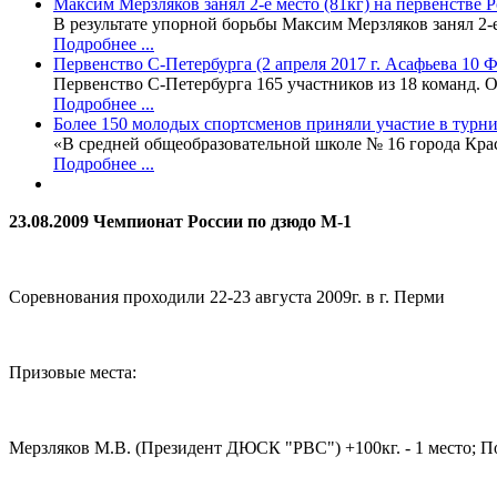
Максим Мерзляков занял 2-е место (81кг) на первенстве 
В результате упорной борьбы Максим Мерзляков занял 2-
Подробнее ...
Первенство С-Петербурга (2 апреля 2017 г. Асафьева 10
Первенство С-Петербурга 165 участников из 18 команд. О
Подробнее ...
Более 150 молодых спортсменов приняли участие в турни
«В средней общеобразовательной школе № 16 города Кра
Подробнее ...
23.08.2009 Чемпионат России по дзюдо М-1
Соревнования проходили 22-23 августа 2009г. в г. Перми
Призовые места:
Мерзляков М.В. (Президент ДЮСК "РВС") +100кг. - 1 место; П