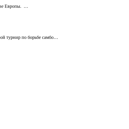
стве Европы. …
рой турнир по борьбе самбо…