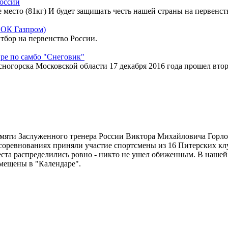
России
е место (81кг) И будет защищать честь нашей страны на первен
 ФОК Газпром)
тбор на первенство России.
ре по самбо "Снеговик"
сногорска Московской области 17 декабря 2016 года прошел вто
мяти Заслуженного тренера России Виктора Михайловича Горлов
соревнованиях приняли участие спортсмены из 16 Питерских клуб
ста распределились ровно - никто не ушел обиженным. В нашей
мещены в "Календаре".